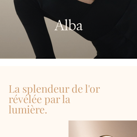
Alba
La splendeur de l'or
révélée par la
lumière.