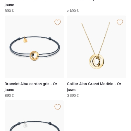
jaune
890 €
2 690 €
Bracelet Alba cordon gris - Or
Collier Alba Grand Modèle - Or
jaune
jaune
890 €
3 390 €