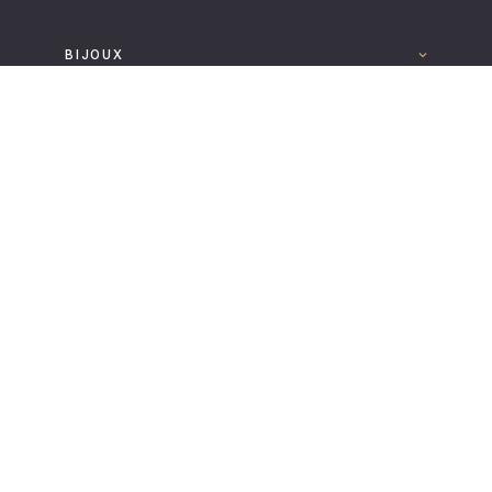
BIJOUX
LA MAISON
EN SAVOIR PLUS
SUIVEZ-NOUS
TÉLÉCHARGER LE CATALOGUE LEPAGE 2025